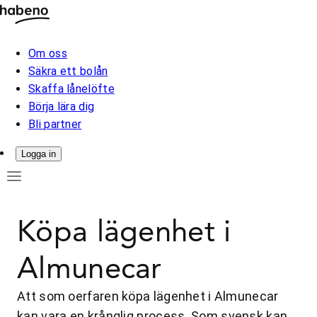
Om oss
Säkra ett bolån
Skaffa lånelöfte
Börja lära dig
Bli partner
Logga in
Köpa lägenhet i
Almunecar
Att som oerfaren köpa lägenhet i Almunecar
kan vara en krånglig process. Som svensk kan