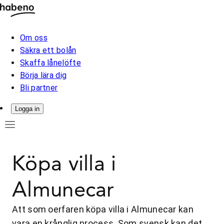
Om oss
Säkra ett bolån
Skaffa lånelöfte
Börja lära dig
Bli partner
Logga in
Köpa villa i
Almunecar
Att som oerfaren köpa villa i Almunecar kan
vara en krånglig process. Som svensk kan det