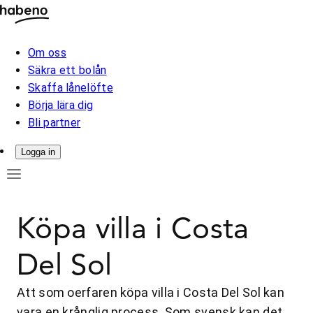
Om oss
Säkra ett bolån
Skaffa lånelöfte
Börja lära dig
Bli partner
Logga in
Köpa villa i Costa
Del Sol
Att som oerfaren köpa villa i Costa Del Sol kan
vara en krånglig process. Som svensk kan det