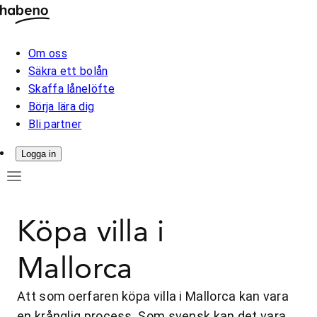
Om oss
Säkra ett bolån
Skaffa lånelöfte
Börja lära dig
Bli partner
Logga in
Köpa villa i
Mallorca
Att som oerfaren köpa villa i Mallorca kan vara
en krånglig process. Som svensk kan det vara