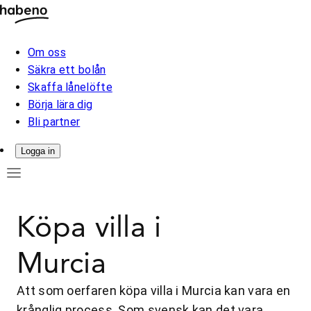
Om oss
Säkra ett bolån
Skaffa lånelöfte
Börja lära dig
Bli partner
Logga in
Köpa villa i
Murcia
Att som oerfaren köpa villa i Murcia kan vara en
krånglig process. Som svensk kan det vara