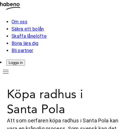
Om oss
Säkra ett bolån
Skaffa lånelöfte
Börja lära dig
Bli partner
Logga in
Köpa radhus i
Santa Pola
Att som oerfaren köpa radhus i Santa Pola kan
vara en krånglig process. Som svensk kan det