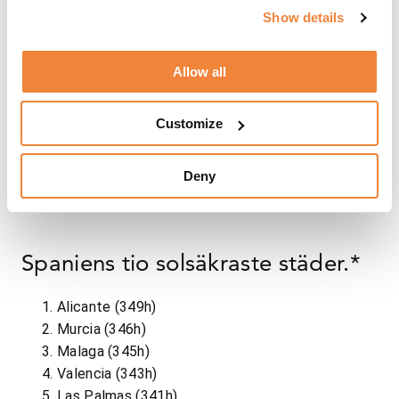
Show details
Allow all
Customize
Deny
Spaniens tio solsäkraste städer.*
Alicante (349h)
Murcia (346h)
Malaga (345h)
Valencia (343h)
Las Palmas (341h)