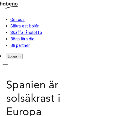
Om oss
Säkra ett bolån
Skaffa lånelöfte
Börja lära dig
Bli partner
Logga in
Spanien är
solsäkrast i
Europa